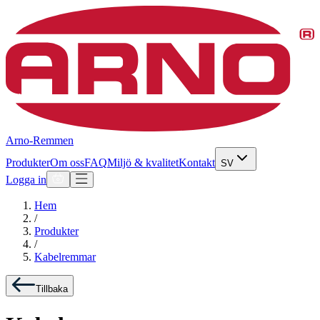
Arno-Remmen
Produkter
Om oss
FAQ
Miljö & kvalitet
Kontakt
SV
Logga in
Hem
/
Produkter
/
Kabelremmar
Tillbaka