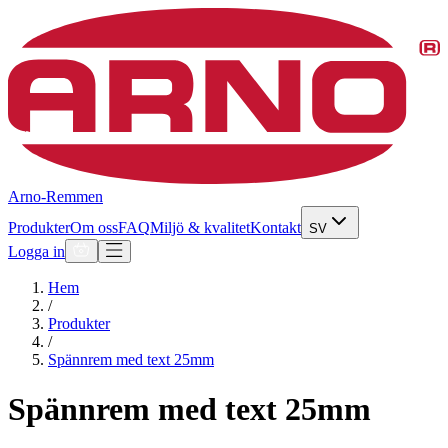
Arno-Remmen
Produkter
Om oss
FAQ
Miljö & kvalitet
Kontakt
SV
Logga in
Hem
/
Produkter
/
Spännrem med text 25mm
Spännrem med text 25mm