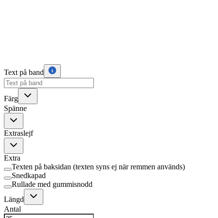
Text på band
Färg
Spänne
Extraslejf
Extra
Texten på baksidan (texten syns ej när remmen används)
Snedkapad
Rullade med gummisnodd
Längd
Antal