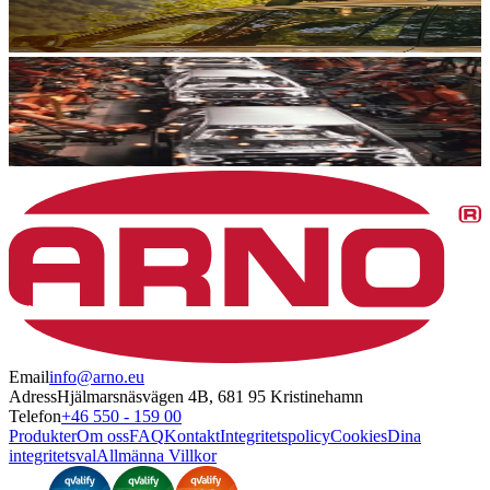
Email
info@arno.eu
Adress
Hjälmarsnäsvägen 4B, 681 95 Kristinehamn
Telefon
+46 550 - 159 00
Produkter
Om oss
FAQ
Kontakt
Integritetspolicy
Cookies
Dina
integritetsval
Allmänna Villkor