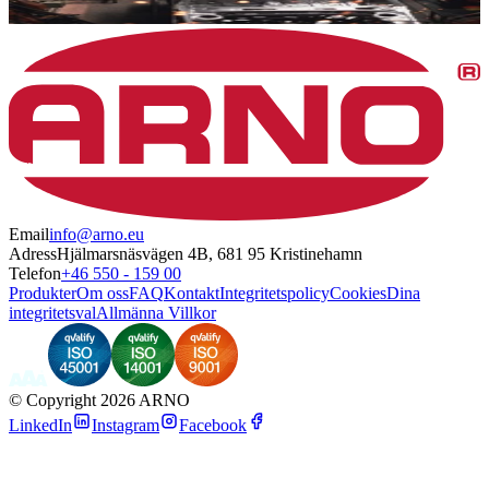
Email
info@arno.eu
Adress
Hjälmarsnäsvägen 4B, 681 95 Kristinehamn
Telefon
+46 550 - 159 00
Produkter
Om oss
FAQ
Kontakt
Integritetspolicy
Cookies
Dina
integritetsval
Allmänna Villkor
©
Copyright 2026 ARNO
LinkedIn
Instagram
Facebook