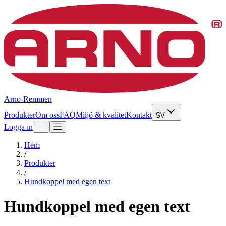
Arno-Remmen
Produkter
Om oss
FAQ
Miljö & kvalitet
Kontakt
SV
Logga in
Hem
/
Produkter
/
Hundkoppel med egen text
Hundkoppel med egen text