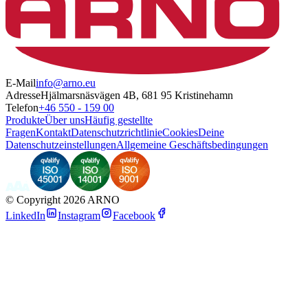
E-Mail
info@arno.eu
Adresse
Hjälmarsnäsvägen 4B, 681 95 Kristinehamn
Telefon
+46 550 - 159 00
Produkte
Über uns
Häufig gestellte
Fragen
Kontakt
Datenschutzrichtlinie
Cookies
Deine
Datenschutzeinstellungen
Allgemeine Geschäftsbedingungen
©
Copyright 2026 ARNO
LinkedIn
Instagram
Facebook