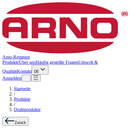
Arno-Remmen
Produkte
Über uns
Häufig gestellte Fragen
Umwelt &
Qualität
Kontakt
DE
Anmelden
Startseite
/
Produkte
/
Drahtprodukte
Zurück