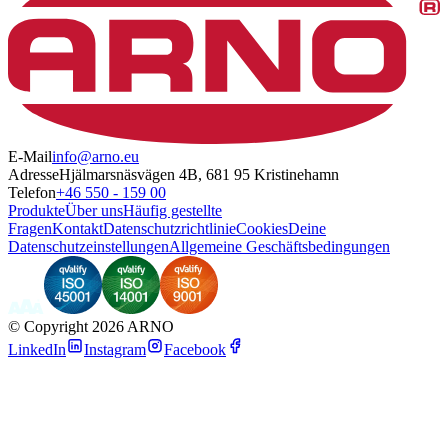
E-Mail
info@arno.eu
Adresse
Hjälmarsnäsvägen 4B, 681 95 Kristinehamn
Telefon
+46 550 - 159 00
Produkte
Über uns
Häufig gestellte
Fragen
Kontakt
Datenschutzrichtlinie
Cookies
Deine
Datenschutzeinstellungen
Allgemeine Geschäftsbedingungen
©
Copyright 2026 ARNO
LinkedIn
Instagram
Facebook