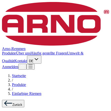
Arno-Remmen
Produkte
Über uns
Häufig gestellte Fragen
Umwelt &
Qualität
Kontakt
DE
Anmelden
Startseite
/
Produkte
/
Einfarbige Riemen
Zurück