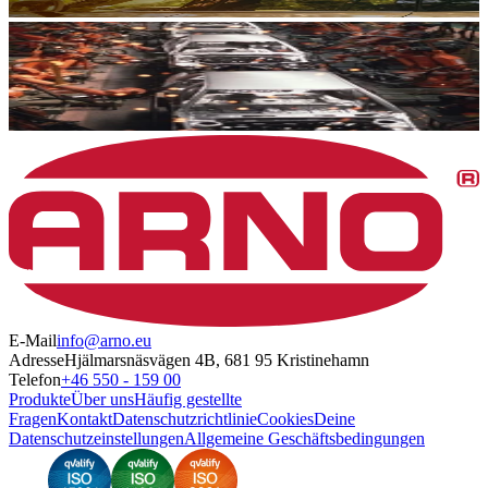
E-Mail
info@arno.eu
Adresse
Hjälmarsnäsvägen 4B, 681 95 Kristinehamn
Telefon
+46 550 - 159 00
Produkte
Über uns
Häufig gestellte
Fragen
Kontakt
Datenschutzrichtlinie
Cookies
Deine
Datenschutzeinstellungen
Allgemeine Geschäftsbedingungen