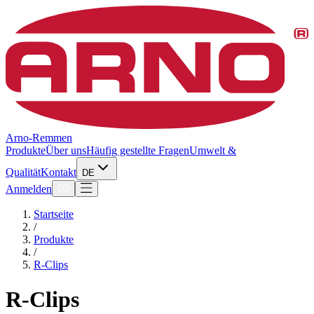
Arno-Remmen
Produkte
Über uns
Häufig gestellte Fragen
Umwelt &
Qualität
Kontakt
DE
Anmelden
Startseite
/
Produkte
/
R-Clips
R-Clips