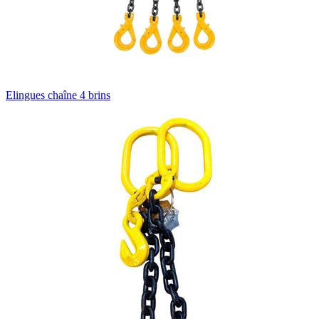
Elingues chaîne 4 brins