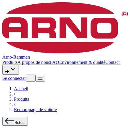
Arno-Remmen
Produits
À propos de nous
FAQ
Environnement & qualité
Contact
FR
Se connecter
Accueil
/
Produits
/
Remorquage de voiture
Retour