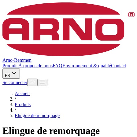
Arno-Remmen
Produits
À propos de nous
FAQ
Environnement & qualité
Contact
FR
Se connecter
Accueil
/
Produits
/
Elingue de remorquage
Elingue de remorquage