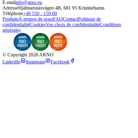
E-mail
info@arno.eu
Adresse
Hjälmarsnäsvägen 4B, 681 95 Kristinehamn
Téléphone
+46 550 - 159 00
Produits
À propos de nous
FAQ
Contact
Politique de
confidentialité
Cookies
Vos choix de confidentialité
Conditions
générales
©
Copyright 2026 ARNO
LinkedIn
Instagram
Facebook