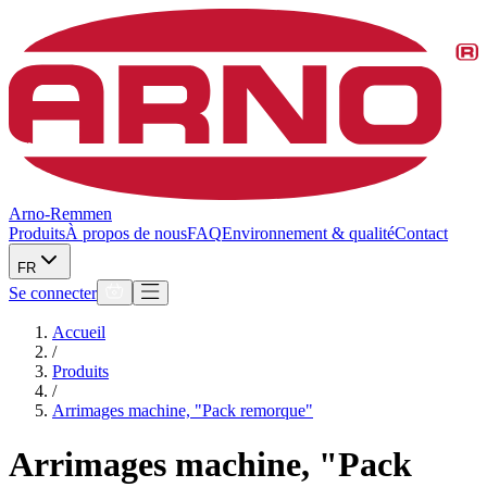
Arno-Remmen
Produits
À propos de nous
FAQ
Environnement & qualité
Contact
FR
Se connecter
Accueil
/
Produits
/
Arrimages machine, "Pack remorque"
Arrimages machine, "Pack