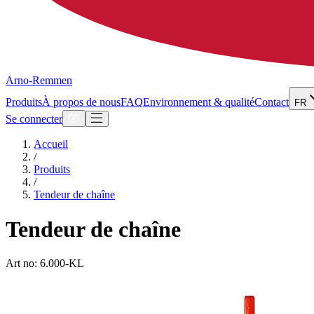
Arno-Remmen
Produits
À propos de nous
FAQ
Environnement & qualité
Contact
FR
Se connecter
Accueil
/
Produits
/
Tendeur de chaîne
Tendeur de chaîne
Art no: 6.000-KL