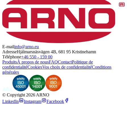
E-mail
info@arno.eu
Adresse
Hjälmarsnäsvägen 4B, 681 95 Kristinehamn
Téléphone
+46 550 - 159 00
Produits
À propos de nous
FAQ
Contact
Politique de
confidentialité
Cookies
Vos choix de confidentialité
Conditions
générales
©
Copyright 2026 ARNO
LinkedIn
Instagram
Facebook