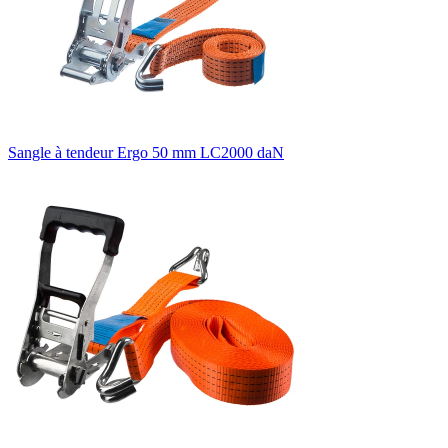
Sangle à tendeur Ergo 50 mm LC2000 daN