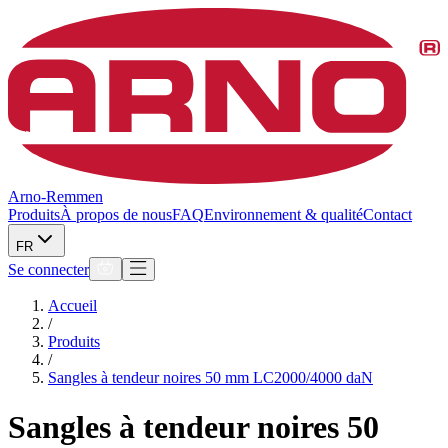
Arno-Remmen
Produits
À propos de nous
FAQ
Environnement & qualité
Contact
FR
Se connecter
Accueil
/
Produits
/
Sangles à tendeur noires 50 mm LC2000/4000 daN
Sangles à tendeur noires 50