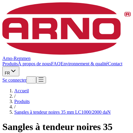
Arno-Remmen
Produits
À propos de nous
FAQ
Environnement & qualité
Contact
FR
Se connecter
Accueil
/
Produits
/
Sangles à tendeur noires 35 mm LC1000/2000 daN
Sangles à tendeur noires 35