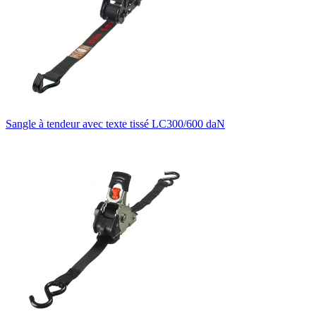
Sangle à tendeur avec texte tissé LC300/600 daN