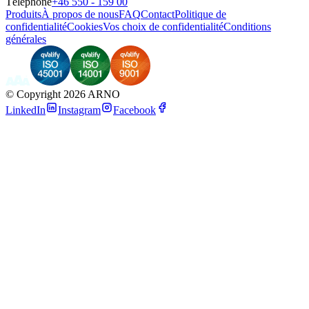
Téléphone
+46 550 - 159 00
Produits
À propos de nous
FAQ
Contact
Politique de
confidentialité
Cookies
Vos choix de confidentialité
Conditions
générales
©
Copyright 2026 ARNO
LinkedIn
Instagram
Facebook