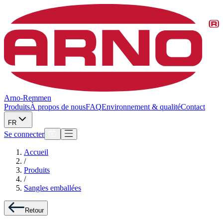
Arno-Remmen
Produits
À propos de nous
FAQ
Environnement & qualité
Contact
FR
Se connecter
Accueil
/
Produits
/
Sangles emballées
Retour