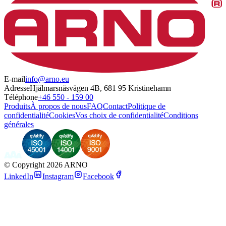
E-mail
info@arno.eu
Adresse
Hjälmarsnäsvägen 4B, 681 95 Kristinehamn
Téléphone
+46 550 - 159 00
Produits
À propos de nous
FAQ
Contact
Politique de
confidentialité
Cookies
Vos choix de confidentialité
Conditions
générales
©
Copyright 2026 ARNO
LinkedIn
Instagram
Facebook