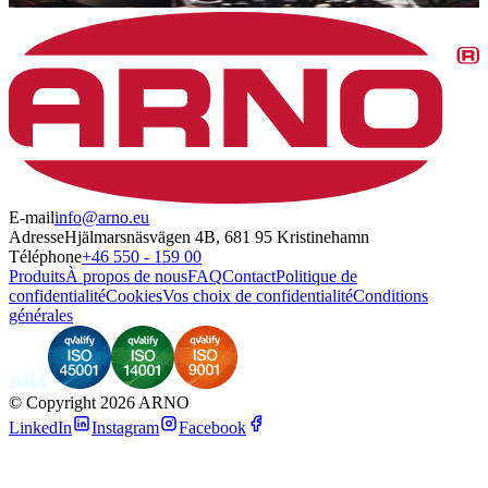
E-mail
info@arno.eu
Adresse
Hjälmarsnäsvägen 4B, 681 95 Kristinehamn
Téléphone
+46 550 - 159 00
Produits
À propos de nous
FAQ
Contact
Politique de
confidentialité
Cookies
Vos choix de confidentialité
Conditions
générales
©
Copyright 2026 ARNO
LinkedIn
Instagram
Facebook