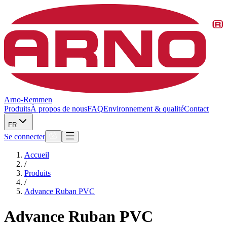
Arno-Remmen
Produits
À propos de nous
FAQ
Environnement & qualité
Contact
FR
Se connecter
Accueil
/
Produits
/
Advance Ruban PVC
Advance Ruban PVC