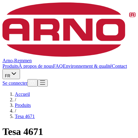
Arno-Remmen
Produits
À propos de nous
FAQ
Environnement & qualité
Contact
FR
Se connecter
Accueil
/
Produits
/
Tesa 4671
Tesa 4671