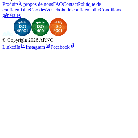
Produits
À propos de nous
FAQ
Contact
Politique de
confidentialité
Cookies
Vos choix de confidentialité
Conditions
générales
©
Copyright 2026 ARNO
LinkedIn
Instagram
Facebook