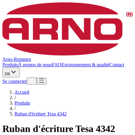
Arno-Remmen
Produits
À propos de nous
FAQ
Environnement & qualité
Contact
FR
Se connecter
Accueil
/
Produits
/
Ruban d'écriture Tesa 4342
Ruban d'écriture Tesa 4342