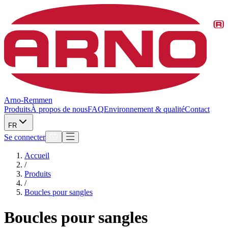
Arno-Remmen
Produits
À propos de nous
FAQ
Environnement & qualité
Contact
FR
Se connecter
Accueil
/
Produits
/
Boucles pour sangles
Boucles pour sangles