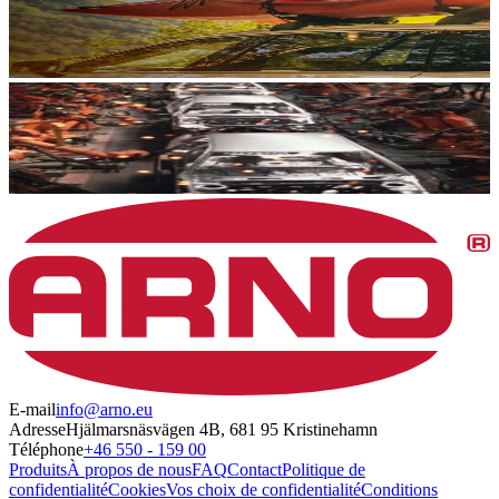
E-mail
info@arno.eu
Adresse
Hjälmarsnäsvägen 4B, 681 95 Kristinehamn
Téléphone
+46 550 - 159 00
Produits
À propos de nous
FAQ
Contact
Politique de
confidentialité
Cookies
Vos choix de confidentialité
Conditions