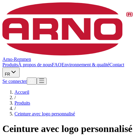
Arno-Remmen
Produits
À propos de nous
FAQ
Environnement & qualité
Contact
FR
Se connecter
Accueil
/
Produits
/
Ceinture avec logo personnalisé
Ceinture avec logo personnalisé