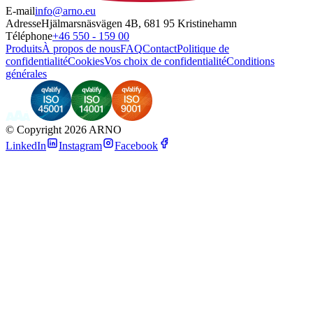
E-mail
info@arno.eu
Adresse
Hjälmarsnäsvägen 4B, 681 95 Kristinehamn
Téléphone
+46 550 - 159 00
Produits
À propos de nous
FAQ
Contact
Politique de
confidentialité
Cookies
Vos choix de confidentialité
Conditions
générales
©
Copyright 2026 ARNO
LinkedIn
Instagram
Facebook