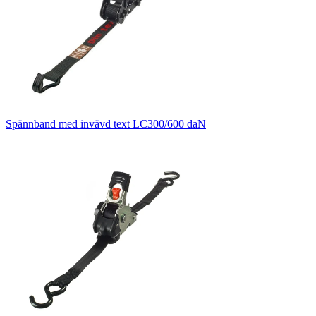
Spännband med invävd text LC300/600 daN