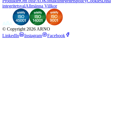
Produkter
Om oss
FAQ
Kontakt
Integritetspolicy
Cookies
Dina
integritetsval
Allmänna Villkor
©
Copyright 2026 ARNO
LinkedIn
Instagram
Facebook