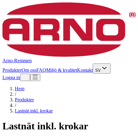
Arno-Remmen
Produkter
Om oss
FAQ
Miljö & kvalitet
Kontakt
SV
Logga in
Hem
/
Produkter
/
Lastnät inkl. krokar
Lastnät inkl. krokar