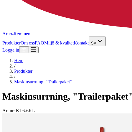
Arno-Remmen
Produkter
Om oss
FAQ
Miljö & kvalitet
Kontakt
SV
Logga in
Hem
/
Produkter
/
Maskinsurrning, "Trailerpaket"
Maskinsurrning, "Trailerpaket
Art nr: KL6-6KL