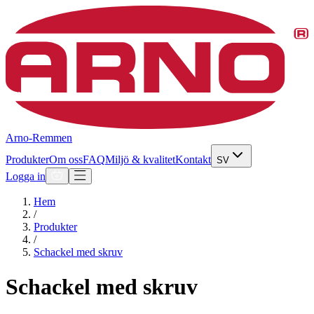
Arno-Remmen
Produkter
Om oss
FAQ
Miljö & kvalitet
Kontakt
SV
Logga in
Hem
/
Produkter
/
Schackel med skruv
Schackel med skruv