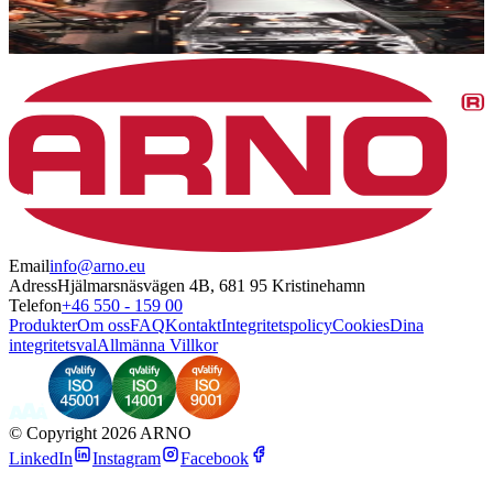
Email
info@arno.eu
Adress
Hjälmarsnäsvägen 4B, 681 95 Kristinehamn
Telefon
+46 550 - 159 00
Produkter
Om oss
FAQ
Kontakt
Integritetspolicy
Cookies
Dina
integritetsval
Allmänna Villkor
©
Copyright 2026 ARNO
LinkedIn
Instagram
Facebook