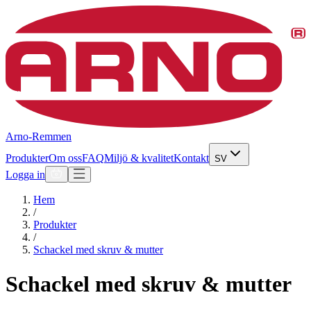
Arno-Remmen
Produkter
Om oss
FAQ
Miljö & kvalitet
Kontakt
SV
Logga in
Hem
/
Produkter
/
Schackel med skruv & mutter
Schackel med skruv & mutter