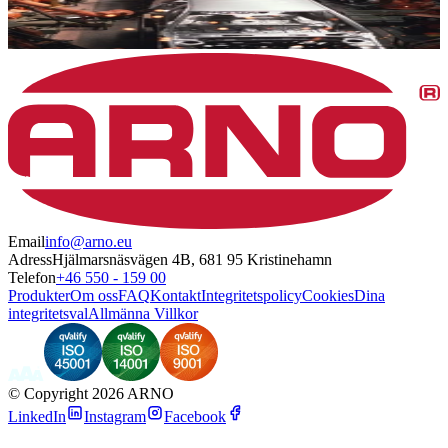
Email
info@arno.eu
Adress
Hjälmarsnäsvägen 4B, 681 95 Kristinehamn
Telefon
+46 550 - 159 00
Produkter
Om oss
FAQ
Kontakt
Integritetspolicy
Cookies
Dina
integritetsval
Allmänna Villkor
©
Copyright 2026 ARNO
LinkedIn
Instagram
Facebook