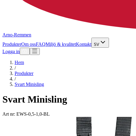
Arno-Remmen
Produkter
Om oss
FAQ
Miljö & kvalitet
Kontakt
SV
Logga in
Hem
/
Produkter
/
Svart Minisling
Svart Minisling
Art nr: EWS-0,5-1,0-BL