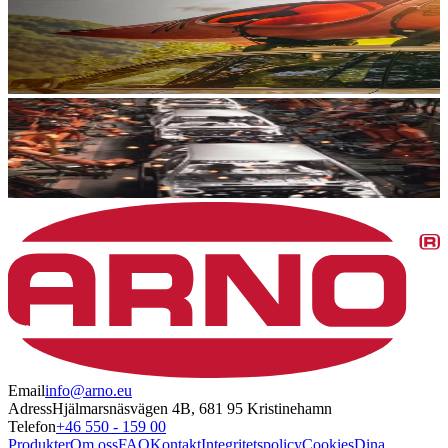
Email
info@arno.eu
Adress
Hjälmarsnäsvägen 4B, 681 95 Kristinehamn
Telefon
+46 550 - 159 00
Produkter
Om oss
FAQ
Kontakt
Integritetspolicy
Cookies
Dina