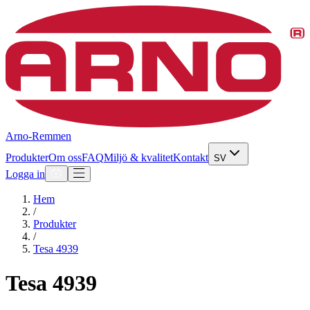
Arno-Remmen
Produkter
Om oss
FAQ
Miljö & kvalitet
Kontakt
SV
Logga in
Hem
/
Produkter
/
Tesa 4939
Tesa 4939