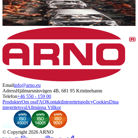
Email
info@arno.eu
Adress
Hjälmarsnäsvägen 4B, 681 95 Kristinehamn
Telefon
+46 550 - 159 00
Produkter
Om oss
FAQ
Kontakt
Integritetspolicy
Cookies
Dina
integritetsval
Allmänna Villkor
©
Copyright 2026 ARNO