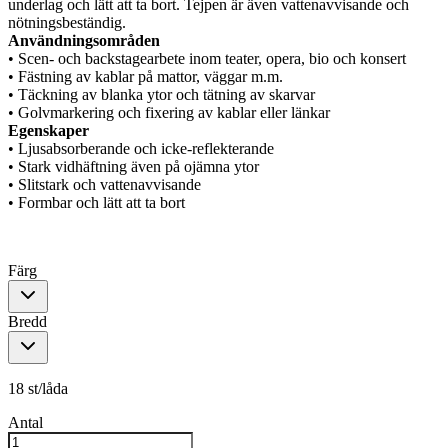
underlag och lätt att ta bort. Tejpen är även vattenavvisande och
nötningsbeständig.
Användningsområden
• Scen- och backstagearbete inom teater, opera, bio och konsert
• Fästning av kablar på mattor, väggar m.m.
• Täckning av blanka ytor och tätning av skarvar
• Golvmarkering och fixering av kablar eller länkar
Egenskaper
• Ljusabsorberande och icke-reflekterande
• Stark vidhäftning även på ojämna ytor
• Slitstark och vattenavvisande
• Formbar och lätt att ta bort
Färg
Bredd
18 st/låda
Antal