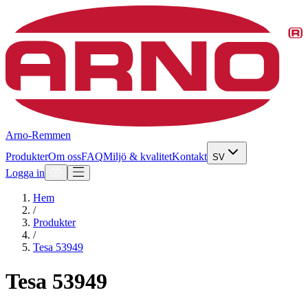
Arno-Remmen
Produkter
Om oss
FAQ
Miljö & kvalitet
Kontakt
SV
Logga in
Hem
/
Produkter
/
Tesa 53949
Tesa 53949