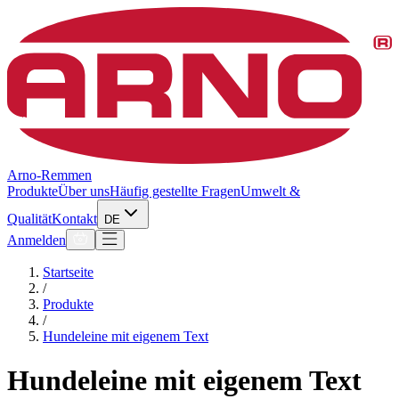
Arno-Remmen
Produkte
Über uns
Häufig gestellte Fragen
Umwelt &
Qualität
Kontakt
DE
Anmelden
Startseite
/
Produkte
/
Hundeleine mit eigenem Text
Hundeleine mit eigenem Text