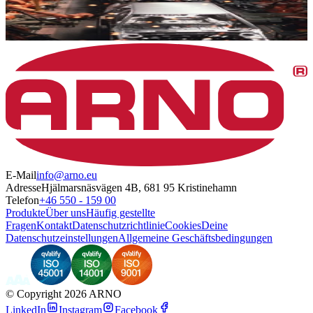
E-Mail
info@arno.eu
Adresse
Hjälmarsnäsvägen 4B, 681 95 Kristinehamn
Telefon
+46 550 - 159 00
Produkte
Über uns
Häufig gestellte
Fragen
Kontakt
Datenschutzrichtlinie
Cookies
Deine
Datenschutzeinstellungen
Allgemeine Geschäftsbedingungen
©
Copyright 2026 ARNO
LinkedIn
Instagram
Facebook