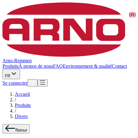
Arno-Remmen
Produits
À propos de nous
FAQ
Environnement & qualité
Contact
FR
Se connecter
Accueil
/
Produits
/
Divers
Retour