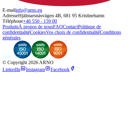
E-mail
info@arno.eu
Adresse
Hjälmarsnäsvägen 4B, 681 95 Kristinehamn
Téléphone
+46 550 - 159 00
Produits
À propos de nous
FAQ
Contact
Politique de
confidentialité
Cookies
Vos choix de confidentialité
Conditions
générales
©
Copyright 2026 ARNO
LinkedIn
Instagram
Facebook