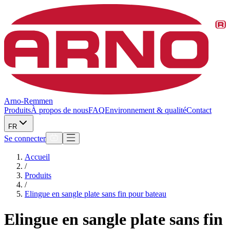
Arno-Remmen
Produits
À propos de nous
FAQ
Environnement & qualité
Contact
FR
Se connecter
Accueil
/
Produits
/
Elingue en sangle plate sans fin pour bateau
Elingue en sangle plate sans fin