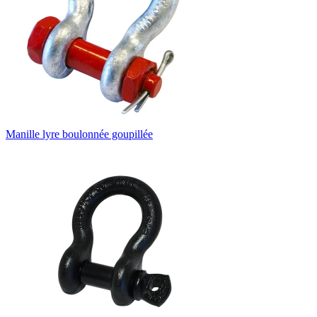
Manille lyre boulonnée goupillée