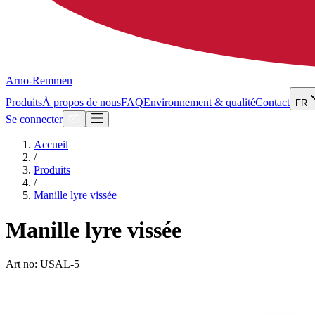
Arno-Remmen
Produits
À propos de nous
FAQ
Environnement & qualité
Contact
FR
Se connecter
Accueil
/
Produits
/
Manille lyre vissée
Manille lyre vissée
Art no: USAL-5