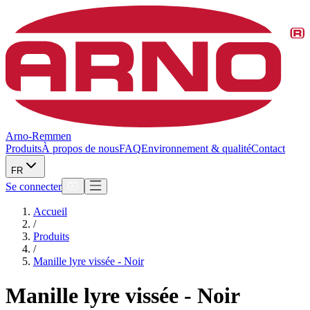
Arno-Remmen
Produits
À propos de nous
FAQ
Environnement & qualité
Contact
FR
Se connecter
Accueil
/
Produits
/
Manille lyre vissée - Noir
Manille lyre vissée - Noir