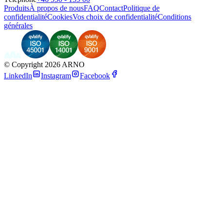
Produits
À propos de nous
FAQ
Contact
Politique de
confidentialité
Cookies
Vos choix de confidentialité
Conditions
générales
©
Copyright 2026 ARNO
LinkedIn
Instagram
Facebook