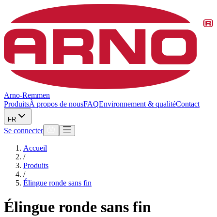
Arno-Remmen
Produits
À propos de nous
FAQ
Environnement & qualité
Contact
FR
Se connecter
Accueil
/
Produits
/
Élingue ronde sans fin
Élingue ronde sans fin