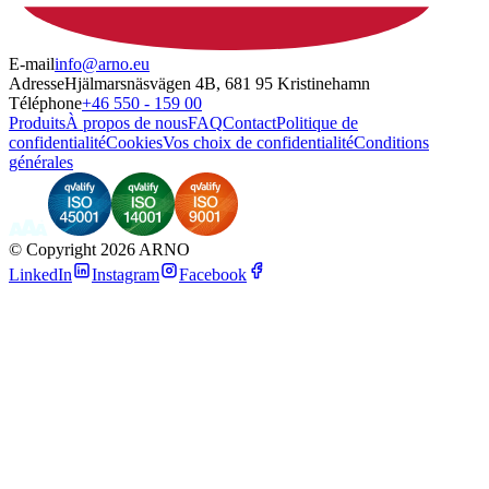
E-mail
info@arno.eu
Adresse
Hjälmarsnäsvägen 4B, 681 95 Kristinehamn
Téléphone
+46 550 - 159 00
Produits
À propos de nous
FAQ
Contact
Politique de
confidentialité
Cookies
Vos choix de confidentialité
Conditions
générales
©
Copyright 2026 ARNO
LinkedIn
Instagram
Facebook