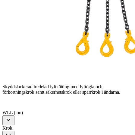
Skyddslackerad tredelad lyftkätting med lyftögla och
förkortningskrok samt säkerhetskrok eller spärrkrok i ändarna.
WLL (ton)
Krok