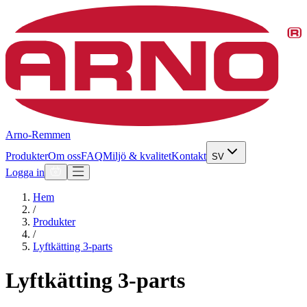
Arno-Remmen
Produkter
Om oss
FAQ
Miljö & kvalitet
Kontakt
SV
Logga in
Hem
/
Produkter
/
Lyftkätting 3-parts
Lyftkätting 3-parts