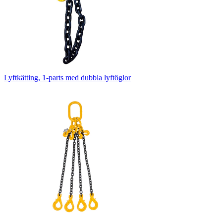
Lyftkätting, 1-parts med dubbla lyftöglor