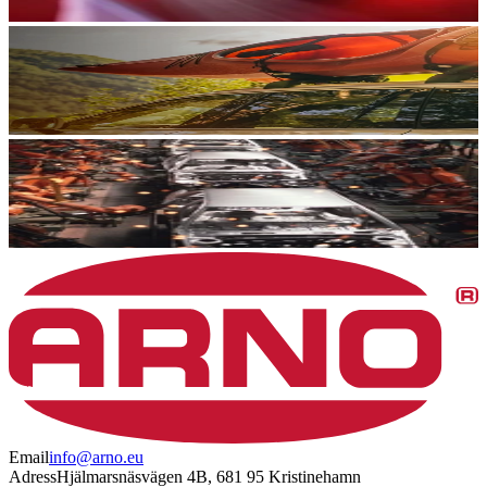
Email
info@arno.eu
Adress
Hjälmarsnäsvägen 4B, 681 95 Kristinehamn