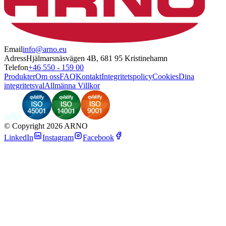
Email
info@arno.eu
Adress
Hjälmarsnäsvägen 4B, 681 95 Kristinehamn
Telefon
+46 550 - 159 00
Produkter
Om oss
FAQ
Kontakt
Integritetspolicy
Cookies
Dina
integritetsval
Allmänna Villkor
©
Copyright 2026 ARNO
LinkedIn
Instagram
Facebook