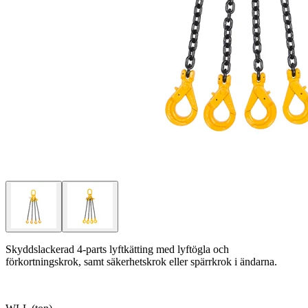
Skyddslackerad 4-parts lyftkätting med lyftögla och
förkortningskrok, samt säkerhetskrok eller spärrkrok i ändarna.