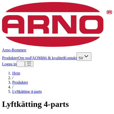
Arno-Remmen
Produkter
Om oss
FAQ
Miljö & kvalitet
Kontakt
SV
Logga in
Hem
/
Produkter
/
Lyftkätting 4-parts
Lyftkätting 4-parts