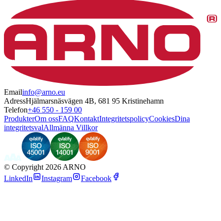
Email
info@arno.eu
Adress
Hjälmarsnäsvägen 4B, 681 95 Kristinehamn
Telefon
+46 550 - 159 00
Produkter
Om oss
FAQ
Kontakt
Integritetspolicy
Cookies
Dina
integritetsval
Allmänna Villkor
©
Copyright 2026 ARNO
LinkedIn
Instagram
Facebook