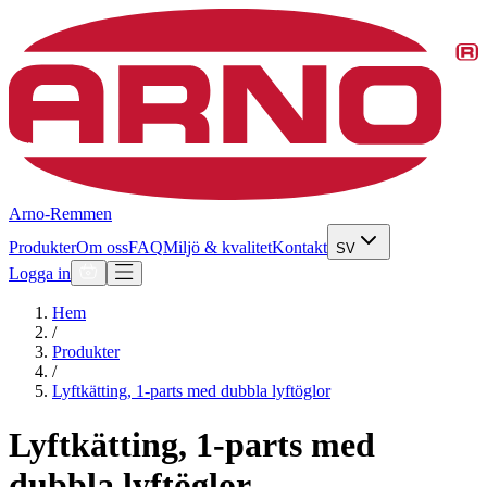
Arno-Remmen
Produkter
Om oss
FAQ
Miljö & kvalitet
Kontakt
SV
Logga in
Hem
/
Produkter
/
Lyftkätting, 1-parts med dubbla lyftöglor
Lyftkätting, 1-parts med
dubbla lyftöglor