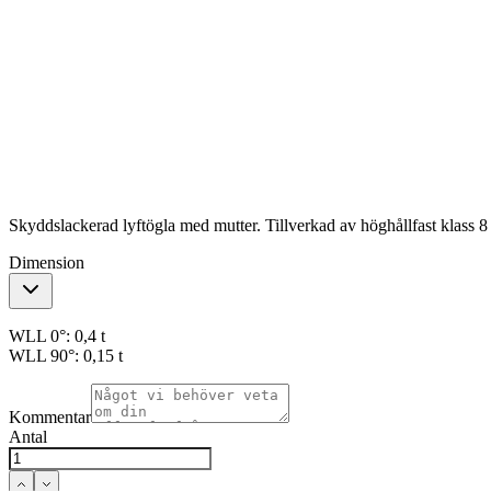
Skyddslackerad lyftögla med mutter. Tillverkad av höghållfast klass 8 
Dimension
WLL 0°:
0,4 t
WLL 90°:
0,15 t
Kommentar
Antal