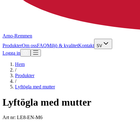
Arno-Remmen
Produkter
Om oss
FAQ
Miljö & kvalitet
Kontakt
SV
Logga in
Hem
/
Produkter
/
Lyftögla med mutter
Lyftögla med mutter
Art nr: LE8-EN-M6