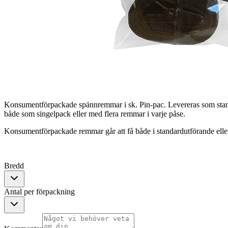
Konsumentförpackade spännremmar i sk. Pin-pac. Levereras som stand
både som singelpack eller med flera remmar i varje påse.
Konsumentförpackade remmar går att få både i standardutförande eller
Bredd
Antal per förpackning