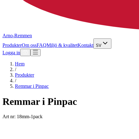
Arno-Remmen
Produkter
Om oss
FAQ
Miljö & kvalitet
Kontakt
SV
Logga in
Hem
/
Produkter
/
Remmar i Pinpac
Remmar i Pinpac
Art nr: 18mm-1pack