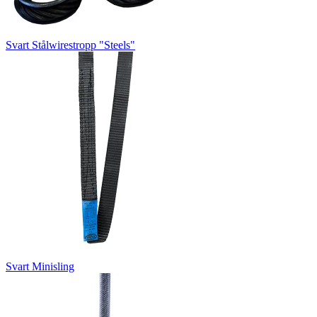
Svart Stålwirestropp "Steels"
Svart Minisling