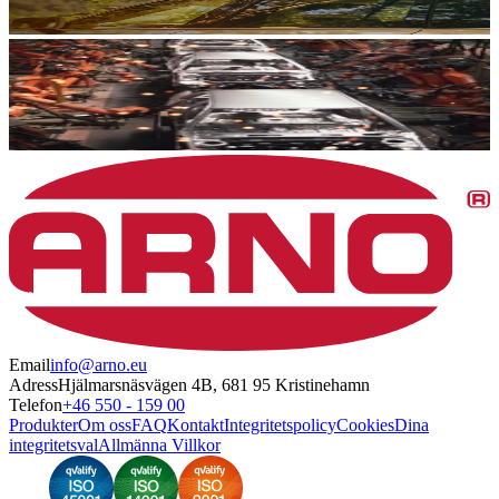
Email
info@arno.eu
Adress
Hjälmarsnäsvägen 4B, 681 95 Kristinehamn
Telefon
+46 550 - 159 00
Produkter
Om oss
FAQ
Kontakt
Integritetspolicy
Cookies
Dina
integritetsval
Allmänna Villkor