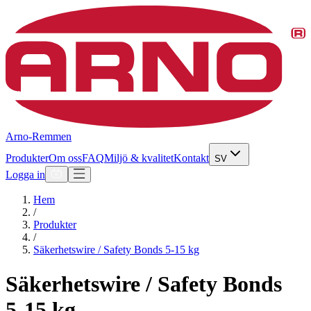
Arno-Remmen
Produkter
Om oss
FAQ
Miljö & kvalitet
Kontakt
SV
Logga in
Hem
/
Produkter
/
Säkerhetswire / Safety Bonds 5-15 kg
Säkerhetswire / Safety Bonds
5-15 kg