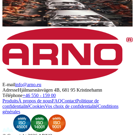
E-mail
info@arno.eu
Adresse
Hjälmarsnäsvägen 4B, 681 95 Kristinehamn
Téléphone
+46 550 - 159 00
Produits
À propos de nous
FAQ
Contact
Politique de
confidentialité
Cookies
Vos choix de confidentialité
Conditions
générales