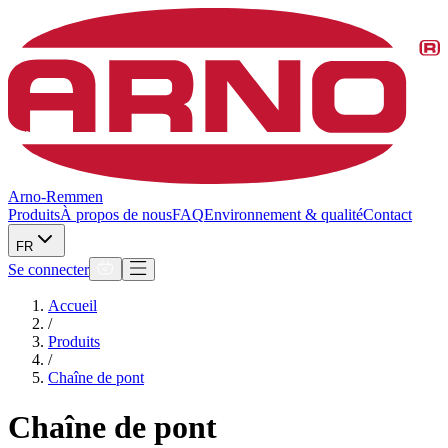
Arno-Remmen
Produits
À propos de nous
FAQ
Environnement & qualité
Contact
FR
Se connecter
Accueil
/
Produits
/
Chaîne de pont
Chaîne de pont