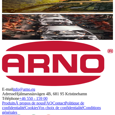
E-mail
info@arno.eu
Adresse
Hjälmarsnäsvägen 4B, 681 95 Kristinehamn
Téléphone
+46 550 - 159 00
Produits
À propos de nous
FAQ
Contact
Politique de
confidentialité
Cookies
Vos choix de confidentialité
Conditions
générales