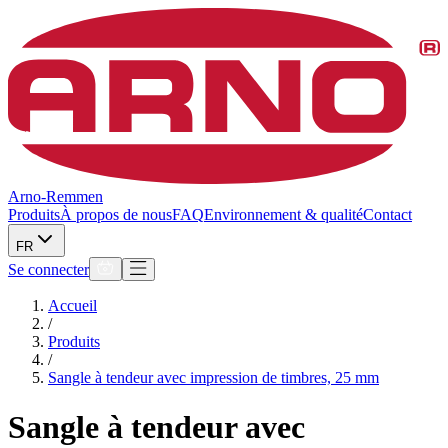
Arno-Remmen
Produits
À propos de nous
FAQ
Environnement & qualité
Contact
FR
Se connecter
Accueil
/
Produits
/
Sangle à tendeur avec impression de timbres, 25 mm
Sangle à tendeur avec