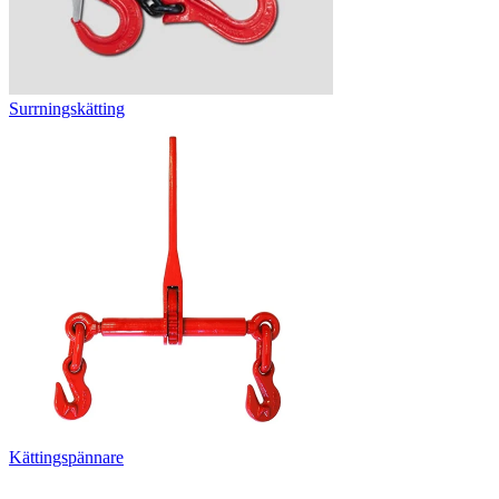
Surrningskätting
Kättingspännare