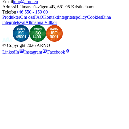
Email
info@arno.eu
Adress
Hjälmarsnäsvägen 4B, 681 95 Kristinehamn
Telefon
+46 550 - 159 00
Produkter
Om oss
FAQ
Kontakt
Integritetspolicy
Cookies
Dina
integritetsval
Allmänna Villkor
©
Copyright 2026 ARNO
LinkedIn
Instagram
Facebook