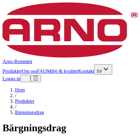
Arno-Remmen
Produkter
Om oss
FAQ
Miljö & kvalitet
Kontakt
SV
Logga in
Hem
/
Produkter
/
Bärgningsdrag
Bärgningsdrag