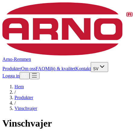
Arno-Remmen
Produkter
Om oss
FAQ
Miljö & kvalitet
Kontakt
SV
Logga in
Hem
/
Produkter
/
Vinschvajer
Vinschvajer