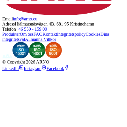
Email
info@arno.eu
Adress
Hjälmarsnäsvägen 4B, 681 95 Kristinehamn
Telefon
+46 550 - 159 00
Produkter
Om oss
FAQ
Kontakt
Integritetspolicy
Cookies
Dina
integritetsval
Allmänna Villkor
©
Copyright 2026 ARNO
LinkedIn
Instagram
Facebook