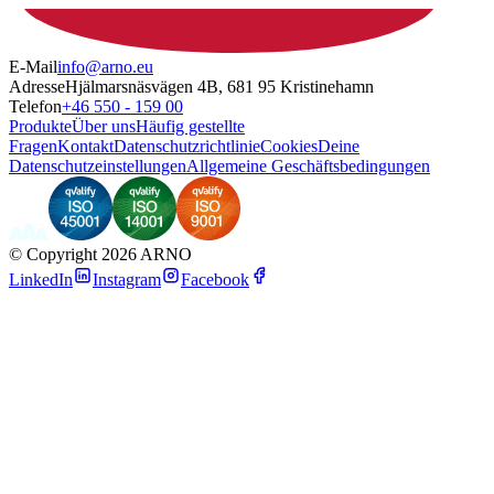
E-Mail
info@arno.eu
Adresse
Hjälmarsnäsvägen 4B, 681 95 Kristinehamn
Telefon
+46 550 - 159 00
Produkte
Über uns
Häufig gestellte
Fragen
Kontakt
Datenschutzrichtlinie
Cookies
Deine
Datenschutzeinstellungen
Allgemeine Geschäftsbedingungen
©
Copyright 2026 ARNO
LinkedIn
Instagram
Facebook