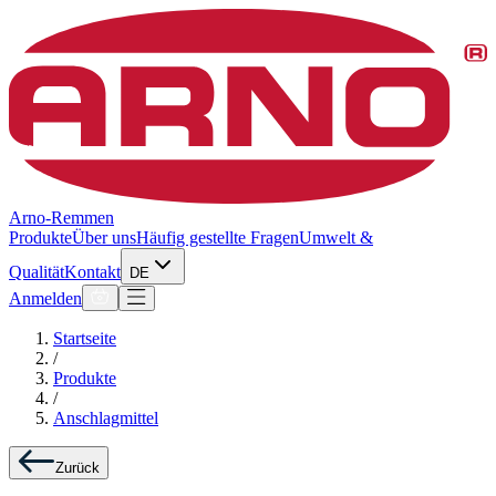
Arno-Remmen
Produkte
Über uns
Häufig gestellte Fragen
Umwelt &
Qualität
Kontakt
DE
Anmelden
Startseite
/
Produkte
/
Anschlagmittel
Zurück