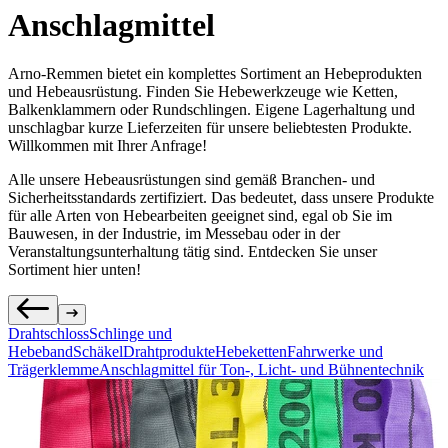
Anschlagmittel
Arno-Remmen bietet ein komplettes Sortiment an Hebeprodukten
und Hebeausrüstung. Finden Sie Hebewerkzeuge wie Ketten,
Balkenklammern oder Rundschlingen. Eigene Lagerhaltung und
unschlagbar kurze Lieferzeiten für unsere beliebtesten Produkte.
Willkommen mit Ihrer Anfrage!
Alle unsere Hebeausrüstungen sind gemäß Branchen- und
Sicherheitsstandards zertifiziert. Das bedeutet, dass unsere Produkte
für alle Arten von Hebearbeiten geeignet sind, egal ob Sie im
Bauwesen, in der Industrie, im Messebau oder in der
Veranstaltungsunterhaltung tätig sind. Entdecken Sie unser
Sortiment hier unten!
Drahtschloss
Schlinge und
Hebeband
Schäkel
Drahtprodukte
Hebeketten
Fahrwerke und
Trägerklemme
Anschlagmittel für Ton-, Licht- und Bühnentechnik