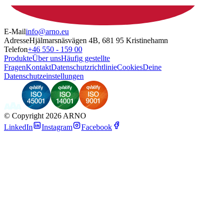
E-Mail
info@arno.eu
Adresse
Hjälmarsnäsvägen 4B, 681 95 Kristinehamn
Telefon
+46 550 - 159 00
Produkte
Über uns
Häufig gestellte
Fragen
Kontakt
Datenschutzrichtlinie
Cookies
Deine
Datenschutzeinstellungen
©
Copyright 2026 ARNO
LinkedIn
Instagram
Facebook