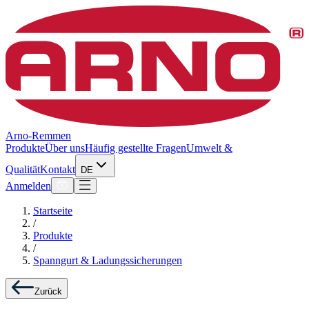
Arno-Remmen
Produkte
Über uns
Häufig gestellte Fragen
Umwelt &
Qualität
Kontakt
DE
Anmelden
Startseite
/
Produkte
/
Spanngurt & Ladungssicherungen
Zurück