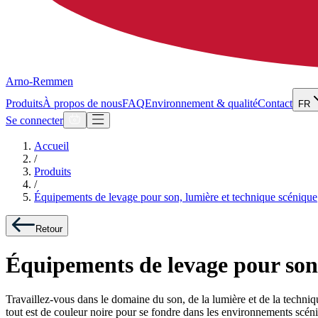
Arno-Remmen
Produits
À propos de nous
FAQ
Environnement & qualité
Contact
FR
Se connecter
Accueil
/
Produits
/
Équipements de levage pour son, lumière et technique scénique
Retour
Équipements de levage pour son,
Travaillez-vous dans le domaine du son, de la lumière et de la techni
tout est de couleur noire pour se fondre dans les environnements scé