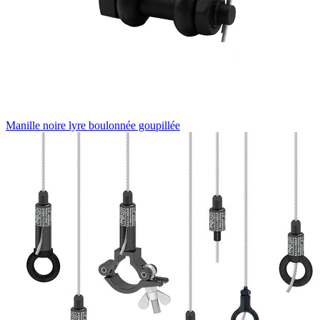
Manille noire lyre boulonnée goupillée