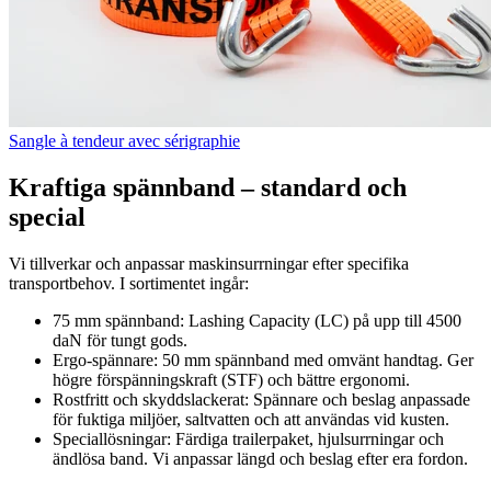
Sangle à tendeur avec sérigraphie
Kraftiga spännband – standard och
special
Vi tillverkar och anpassar maskinsurrningar efter specifika
transportbehov. I sortimentet ingår:
75 mm spännband:
Lashing Capacity (LC) på upp till 4500
daN för tungt gods.
Ergo-spännare:
50 mm spännband med omvänt handtag. Ger
högre förspänningskraft (STF) och bättre ergonomi.
Rostfritt och skyddslackerat:
Spännare och beslag anpassade
för fuktiga miljöer, saltvatten och att användas vid kusten.
Speciallösningar:
Färdiga trailerpaket, hjulsurrningar och
ändlösa band. Vi anpassar längd och beslag efter era fordon.