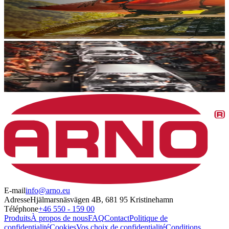
E-mail
info@arno.eu
Adresse
Hjälmarsnäsvägen 4B, 681 95 Kristinehamn
Téléphone
+46 550 - 159 00
Produits
À propos de nous
FAQ
Contact
Politique de
confidentialité
Cookies
Vos choix de confidentialité
Conditions