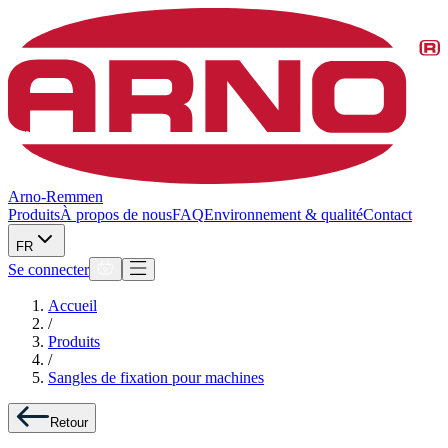
Arno-Remmen
Produits
À propos de nous
FAQ
Environnement & qualité
Contact
FR
Se connecter
Accueil
/
Produits
/
Sangles de fixation pour machines
Retour