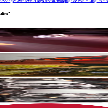
nes
Sangles avec texte et logo tissés
Remorquage de voiture
Élingues et 
aliser?